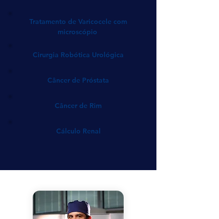
Tratamento de Varicocele com
microscópio
Cirurgia Robótica Urológica
Câncer de Próstata
Câncer de Rim
Cálculo Renal