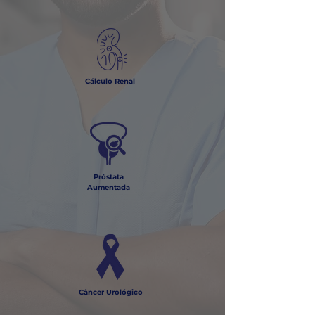
Cálculo
Renal
Próstata
Aumentada
Câncer Urológico