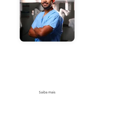
Cirurgia Robótica
Especialista em infertilidade e cirurgia
urológica minimamente invasiva, em
especial cirurgia robótica, possuindo
formação e experiência no tratamento de
diversas condições urológicas.
Saiba mais