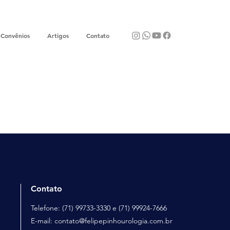
Convênios
Artigos
Contato
Contato
Telefone: (71) 99733-3330 e (71) 99924-7666
E-mail: contato@felipepinhourologia.com.br