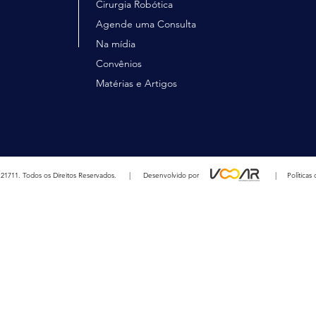
Cirurgia Robótica
Agende uma Consulta
Na mídia
Convênios
Matérias e Artigos
382 / RQE 21711. Todos os Direitos Reservados. | Desenvolvido por |
Política