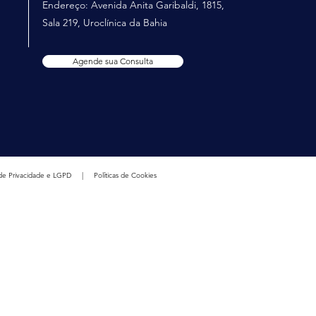
Endereço: Avenida Anita Garibaldi, 1815,
Sala 219, Uroclínica da Bahia
Agende sua Consulta
s de Privacidade e LGPD
|
Políticas de Cookies