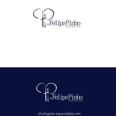
⁠
⁠
Urologista especialista em